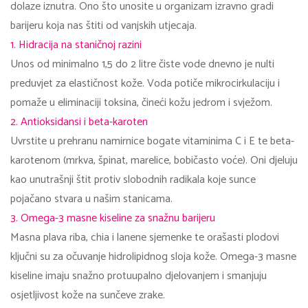
dolaze iznutra. Ono što unosite u organizam izravno gradi
barijeru koja nas štiti od vanjskih utjecaja.
1. Hidracija na staničnoj razini
Unos od minimalno 1,5 do 2 litre čiste vode dnevno je nulti
preduvjet za elastičnost kože. Voda potiče mikrocirkulaciju i
pomaže u eliminaciji toksina, čineći kožu jedrom i svježom.
2. Antioksidansi i beta-karoten
Uvrstite u prehranu namirnice bogate vitaminima C i E te beta-
karotenom (mrkva, špinat, marelice, bobičasto voće). Oni djeluju
kao unutrašnji štit protiv slobodnih radikala koje sunce
pojačano stvara u našim stanicama.
3. Omega-3 masne kiseline za snažnu barijeru
Masna plava riba, chia i lanene sjemenke te orašasti plodovi
ključni su za očuvanje hidrolipidnog sloja kože. Omega-3 masne
kiseline imaju snažno protuupalno djelovanjem i smanjuju
osjetljivost kože na sunčeve zrake.