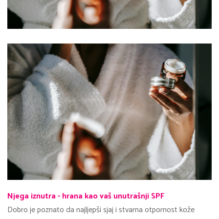
Njega iznutra - hrana kao vaš unutrašnji SPF
Dobro je poznato da najljepši sjaj i stvarna otpornost kože