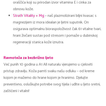
oraščića koji su prirodan izvor vitamina E i cinka za
obnovu kože.
Strath Vitality + Mg
– naš plazmolizirani biljni kvasac s
magnezijem iz mora idealan je ljetni suputnik. On
osigurava optimalnu bioraspoloživost čak 61 vitalne tvari,
hrani živčani sustav pod stresom i pomaže u dubinskoj
regeneraciji stanica kože iznutra.
Ravnoteža za bezbrižno ljeto
Već punih 10 godina u A1 All naturalu vjerujemo u cjeloviti
pristup zdravlju. Koža pamti svaku našu odluku – od kreme
kojom je mažemo do hrane kojom je hranimo. Djelujte
preventivno, osluškujte potrebe svog tijela i uđite u ljeto sretni,
zaštićeni i vitalni!