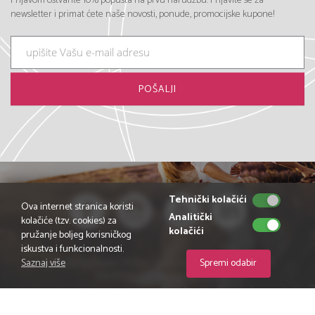
Prijavom ostvarite 10% popusta na prvu narudžbu. Prijavite se za
newsletter i primat ćete naše novosti, ponude, promocijske kupone!
Tehnički kolačići
Ova internet stranica koristi
Analitički
kolačiće (tzv. cookies) za
kolačići
pružanje boljeg korisničkog
iskustva i funkcionalnosti.
(c) Copyright 2026 |
A1 d.o.o.
Sva prava zadržana |
PRAVILA
Saznaj više
Spremi odabir
PRIVATNOSTI
|
web by NIVAGO