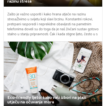
razinu stresa
Zašto je važno usporiti i kako hrana utječe na razinu
stresaŽivimo u svijetu koji slavi brzinu. Konstantni rokovi,
pretrpani rasporedi i neprekidne obavijesti na pametnim
telefonima doveli su do toga da je naš živčani sustav gotovo
stalno u stanju pripravnosti. Čak i kada stigne ljeto, često u s
Eco-friendly ljeto: kako vaši izbori na plaži
utječu na očuvanje mora