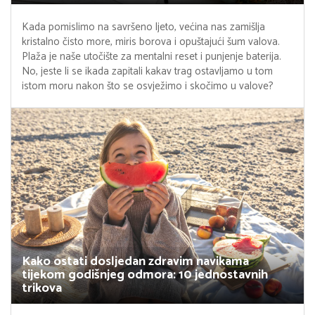
Kada pomislimo na savršeno ljeto, većina nas zamišlja
kristalno čisto more, miris borova i opuštajući šum valova.
Plaža je naše utočište za mentalni reset i punjenje baterija.
No, jeste li se ikada zapitali kakav trag ostavljamo u tom
istom moru nakon što se osvježimo i skočimo u valove?
Kako ostati dosljedan zdravim navikama
tijekom godišnjeg odmora: 10 jednostavnih
trikova