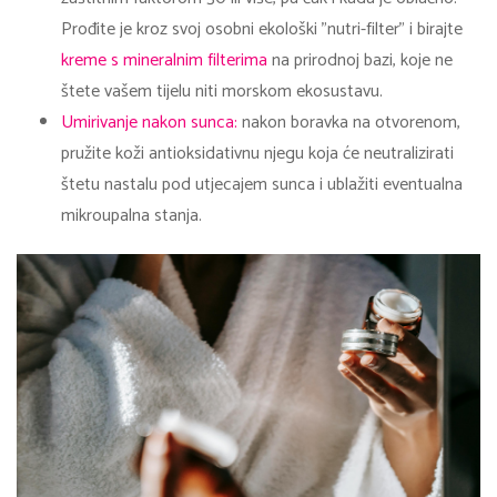
Prođite je kroz svoj osobni ekološki "nutri-filter" i birajte
kreme s mineralnim filterima
na prirodnoj bazi, koje ne
štete vašem tijelu niti morskom ekosustavu.
Umirivanje nakon sunca:
nakon boravka na otvorenom,
pružite koži antioksidativnu njegu koja će neutralizirati
štetu nastalu pod utjecajem sunca i ublažiti eventualna
mikroupalna stanja.