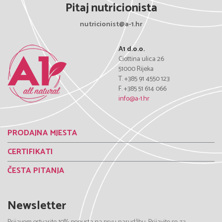
Pitaj nutricionista
nutricionist@a-1.hr
A1 d.o.o.
Ciottina ulica 26
51000 Rijeka
T. +385 91 4550 123
F. +385 51 614 066
info@a-1.hr
PRODAJNA MJESTA
CERTIFIKATI
ČESTA PITANJA
Newsletter