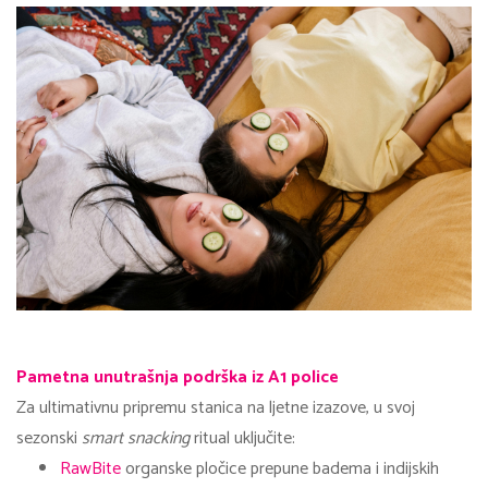
Pametna unutrašnja podrška iz A1 police
Za ultimativnu pripremu stanica na ljetne izazove, u svoj
sezonski
smart snacking
ritual uključite:
RawBite
organske pločice prepune badema i indijskih