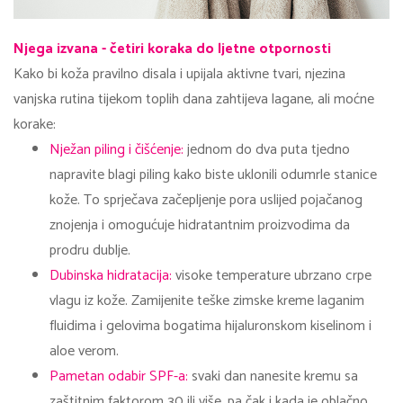
Njega izvana - četiri koraka do ljetne otpornosti
Kako bi koža pravilno disala i upijala aktivne tvari, njezina
vanjska rutina tijekom toplih dana zahtijeva lagane, ali moćne
korake:
Nježan piling i čišćenje:
jednom do dva puta tjedno
napravite blagi piling kako biste uklonili odumrle stanice
kože. To sprječava začepljenje pora uslijed pojačanog
znojenja i omogućuje hidratantnim proizvodima da
prodru dublje.
Dubinska hidratacija:
visoke temperature ubrzano crpe
vlagu iz kože. Zamijenite teške zimske kreme laganim
fluidima i gelovima bogatima hijaluronskom kiselinom i
aloe verom.
Pametan odabir SPF-a:
svaki dan nanesite kremu sa
zaštitnim faktorom 30 ili više, pa čak i kada je oblačno.