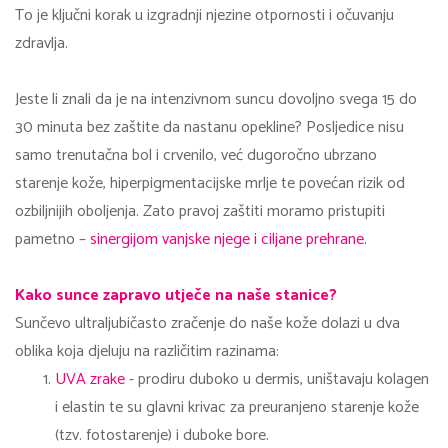
To je ključni korak u izgradnji njezine otpornosti i očuvanju
zdravlja.
Jeste li znali da je na intenzivnom suncu dovoljno svega 15 do
30 minuta bez zaštite da nastanu opekline? Posljedice nisu
samo trenutačna bol i crvenilo, već dugoročno ubrzano
starenje kože, hiperpigmentacijske mrlje te povećan rizik od
ozbiljnijih oboljenja. Zato pravoj zaštiti moramo pristupiti
pametno –
sinergijom vanjske njege i ciljane prehrane.
Kako sunce zapravo utječe na naše stanice?
Sunčevo ultraljubičasto zračenje do naše kože dolazi u dva
oblika koja djeluju na različitim razinama:
UVA zrake
- prodiru duboko u dermis, uništavaju kolagen
i elastin te su glavni krivac za preuranjeno starenje kože
(tzv. fotostarenje) i duboke bore.