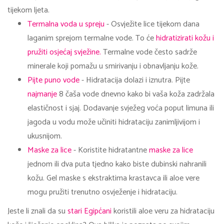
tijekom ljeta.
Termalna voda u spreju
- Osvježite lice tijekom dana
laganim sprejom termalne vode. To će
hidratizirati kožu i
pružiti osjećaj svježine.
Termalne vode često sadrže
minerale koji pomažu u smirivanju i obnavljanju kože.
Pijte puno vode
- Hidratacija dolazi i iznutra. Pijte
najmanje
8 čaša vode dnevno kako bi vaša koža zadržala
elastičnost i sjaj. Dodavanje svježeg voća poput limuna ili
jagoda u vodu može učiniti hidrataciju zanimljivijom i
ukusnijom.
Maske za lice
- Koristite hidratantne
maske za lice
jednom ili dva puta tjedno kako biste dubinski nahranili
kožu. Gel maske s ekstraktima krastavca ili aloe vere
mogu pružiti trenutno osvježenje i hidrataciju.
Jeste li znali da su
stari Egipćani
koristili aloe veru za hidrataciju