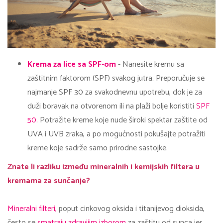
Krema za lice sa SPF-om
- Nanesite kremu sa
zaštitnim faktorom (SPF) svakog jutra. Preporučuje se
najmanje SPF 30 za svakodnevnu upotrebu, dok je za
duži boravak na otvorenom ili na plaži bolje koristiti
SPF
50.
Potražite kreme koje nude široki spektar zaštite od
UVA i UVB zraka, a po mogućnosti pokušajte potražiti
kreme koje sadrže samo prirodne sastojke.
Znate li razliku između mineralnih i kemijskih filtera u
kremama za sunčanje?
Mineralni filteri,
poput cinkovog oksida i titanijevog dioksida,
često se
smatraju zdravijim izborom
za zaštitu od sunca jer