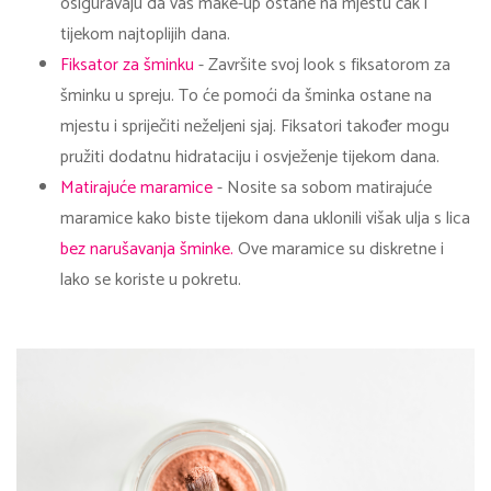
osiguravaju da vaš make-up ostane na mjestu čak i
tijekom najtoplijih dana.
Fiksator za šminku
- Završite svoj look s fiksatorom za
šminku u spreju. To će pomoći da šminka ostane na
mjestu i spriječiti neželjeni sjaj. Fiksatori također mogu
pružiti dodatnu hidrataciju i osvježenje tijekom dana.
Matirajuće maramice
- Nosite sa sobom matirajuće
maramice kako biste tijekom dana uklonili višak ulja s lica
bez narušavanja šminke.
Ove maramice su diskretne i
lako se koriste u pokretu.