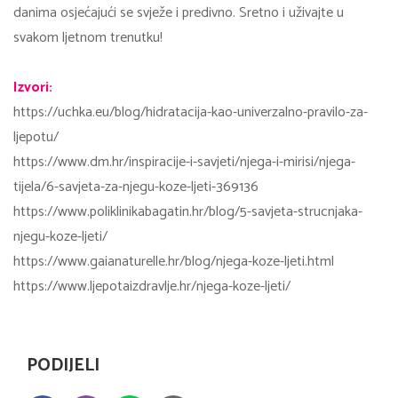
danima osjećajući se svježe i predivno. Sretno i uživajte u
svakom ljetnom trenutku!
Izvori:
https://uchka.eu/blog/hidratacija-kao-univerzalno-pravilo-za-
ljepotu/
https://www.dm.hr/inspiracije-i-savjeti/njega-i-mirisi/njega-
tijela/6-savjeta-za-njegu-koze-ljeti-369136
https://www.poliklinikabagatin.hr/blog/5-savjeta-strucnjaka-
njegu-koze-ljeti/
https://www.gaianaturelle.hr/blog/njega-koze-ljeti.html
https://www.ljepotaizdravlje.hr/njega-koze-ljeti/
PODIJELI