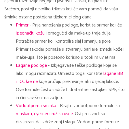
cijedi ili razmazuje negdje u javnosti, izlasku, na plaži itd.
Srećom, postoji nekoliko trikova koji će vam pomoći da vaša
šminka ostane postojana tijekom cijelog dana.
Primer
- Prije nanošenja podloge, koristite primer koji će
izjednačiti kožu
i omogućiti da make-up traje dulje.
Potražite primer koji kontrolira sjaj i smanjuje pore.
Primer također pomaže u stvaranju barijere između kože i
make-upa, što je posebno korisno u toplijim uvjetima.
Lagane podloge
- Izbjegavajte teške podloge koje se
lako mogu razmazati. Umjesto toga, koristite
lagane BB
ili CC kreme
koje pružaju prekrivanje, ali i osjećaj lakoće.
Ove formule često sadrže hidratantne sastojke i SPF, što
ih čini savršenima za ljeto.
Vodootporna šminka
- Birajte vodootporne formule za
maskaru, eyeliner i ruž za usne.
Ovi proizvodi su
dizajnirani da izdrže znoj i vlagu. Vodootporne formule