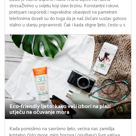
stresaŽivimo u svijetu koji slavi brzinu. Konstantni rokovi,
pretrpani rasporedi i neprekidne obavijesti na pametnim
telefonima doveli su do toga da je naš živčani sustav gotovo
stalno u stanju pripravnosti. Čak i kada stigne ljeto, često u s
Eco-friendly ljeto: kako vaši izbori na plaži
utječu na očuvanje mora
Kada pomislimo na savršeno ljeto, većina nas zamišlja
kristalno čisto more, miris borova i opuštajući šum valova.