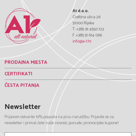
A1 d.o.o.
Ciottina ulica 26
51000 Rijeka
T. +385 91 4550 123
F. +385 51 614 066
info@a-1.hr
PRODAJNA MJESTA
CERTIFIKATI
ČESTA PITANJA
Newsletter
Prijavom ostvarite 10% popusta na prvu narudžbu. Prijavite se za
newsletter i primat ćete naše novosti, ponude, promocijske kupone!