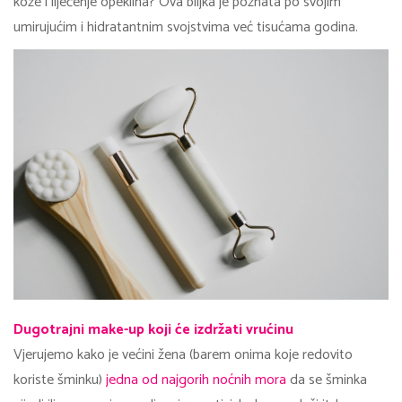
kože i liječenje opeklina? Ova biljka je poznata po svojim
umirujućim i hidratantnim svojstvima već tisućama godina.
Dugotrajni make-up koji će izdržati vrućinu
Vjerujemo kako je većini žena (barem onima koje redovito
koriste šminku)
jedna od najgorih noćnih mora
da se šminka