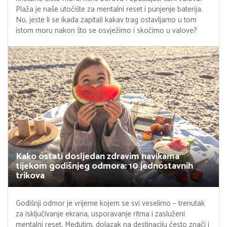
Plaža je naše utočište za mentalni reset i punjenje baterija.
No, jeste li se ikada zapitali kakav trag ostavljamo u tom
istom moru nakon što se osvježimo i skočimo u valove?
Kako ostati dosljedan zdravim navikama
tijekom godišnjeg odmora: 10 jednostavnih
trikova
Godišnji odmor je vrijeme kojem se svi veselimo – trenutak
za isključivanje ekrana, usporavanje ritma i zasluženi
mentalni reset. Međutim, dolazak na destinaciju često znači i