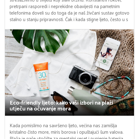
stresaŽivimo u svijetu koji slavi brzinu. Konstantni rokovi,
pretrpani rasporedi i neprekidne obavijesti na pametnim
telefonima doveli su do toga da je naš živčani sustav gotovo
stalno u stanju pripravnosti. Čak i kada stigne ljeto, često u s
Eco-friendly ljeto: kako vaši izbori na plaži
utječu na očuvanje mora
Kada pomislimo na savršeno ljeto, većina nas zamišlja
kristalno čisto more, miris borova i opuštajući šum valova.
Plaža je naše utočište za mentalni reset i punjenje baterija.