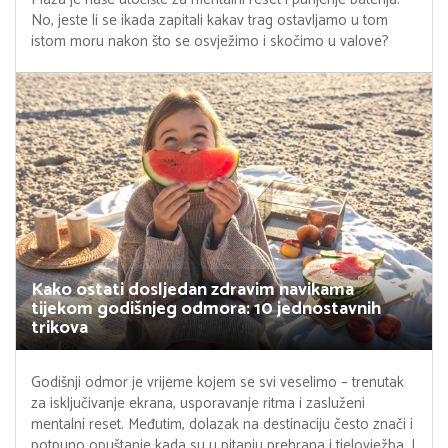
No, jeste li se ikada zapitali kakav trag ostavljamo u tom
istom moru nakon što se osvježimo i skočimo u valove?
Kako ostati dosljedan zdravim navikama
tijekom godišnjeg odmora: 10 jednostavnih
trikova
Godišnji odmor je vrijeme kojem se svi veselimo – trenutak
za isključivanje ekrana, usporavanje ritma i zasluženi
mentalni reset. Međutim, dolazak na destinaciju često znači i
potpuno opuštanje kada su u pitanju prehrana i tjelovježba. I