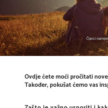
Članci namije
Ovdje ćete moći pročitati nove
Također, pokušat ćemo vas inspi
Zašto je važno usporiti i ka