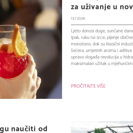
za uživanje u no
13.7.2026.
Ljeto donosi duge, sunčane dane, a
Ipak, ruku na srce, pijenje obič
monotono, dok su klasični industr
šećera, umjetnih aroma i aditiva
upravo događa revolucija u hidrac
maksimalan užitak u mjehurićima 
PROČITAJTE VIŠE
gu naučiti od