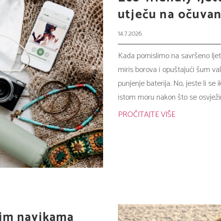
utječu na očuva
14.7.2026.
Kada pomislimo na savršeno ljeto
miris borova i opuštajući šum val
punjenje baterija. No, jeste li se
istom moru nakon što se osvježi
PROČITAJTE VIŠE
vim navikama