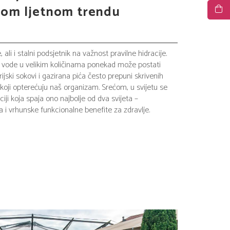
vom ljetnom trendu
li i stalni podsjetnik na važnost pravilne hidracije.
ne vode u velikim količinama ponekad može postati
ijski sokovi i gazirana pića često prepuni skrivenih
 koji opterećuju naš organizam. Srećom, u svijetu se
iji koja spaja ono najbolje od dva svijeta –
i vrhunske funkcionalne benefite za zdravlje.