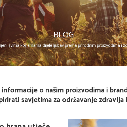
BLOG
njeni svima koji s nama dijele ljubav prema prirodnim proizvodima i z
 informacije o našim proizvodima i bran
rirati savjetima za održavanje zdravlja i 
ko hrana utječe