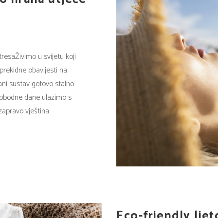
tresaŽivimo u svijetu koji
eprekidne obavijesti na
ani sustav gotovo stalno
 slobodne dane ulazimo s
zapravo vještina
Eco-friendly ljeto