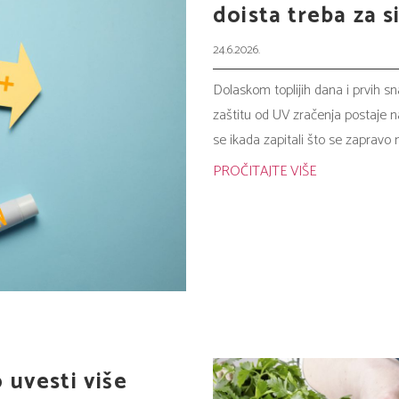
doista treba za 
24.6.2026.
Dolaskom toplijih dana i prvih s
zaštitu od UV zračenja postaje na
se ikada zapitali što se zapravo 
PROČITAJTE VIŠE
 uvesti više