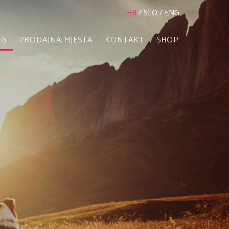
HR
/
SLO
/
ENG
OG
PRODAJNA MJESTA
KONTAKT
SHOP