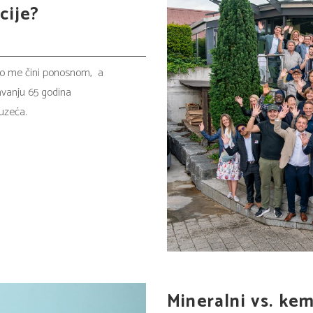
cije?
što me čini ponosnom, a
žavanju 65 godina
uzeća.
Mineralni vs. kemi