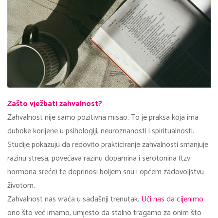
Zašto vježbati zahvalnost?
Zahvalnost nije samo pozitivna misao. To je praksa koja ima
duboke korijene u psihologiji, neuroznanosti i spiritualnosti.
Studije pokazuju da redovito prakticiranje zahvalnosti smanjuje
razinu stresa, povećava razinu dopamina i serotonina (tzv.
hormona sreće) te doprinosi boljem snu i općem zadovoljstvu
životom.
Zahvalnost nas vraća u sadašnji trenutak.
Uči nas da cijenimo
ono što već imamo, umjesto da stalno tragamo za onim što