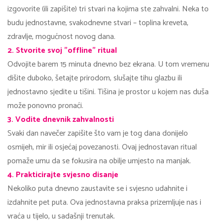
izgovorite (ili zapišite) tri stvari na kojima ste zahvalni. Neka to
budu jednostavne, svakodnevne stvari – toplina kreveta,
zdravlje, mogućnost novog dana.
2. Stvorite svoj "offline" ritual
Odvojite barem 15 minuta dnevno bez ekrana. U tom vremenu
dišite duboko, šetajte prirodom, slušajte tihu glazbu ili
jednostavno sjedite u tišini. Tišina je prostor u kojem nas duša
može ponovno pronaći.
3. Vodite dnevnik zahvalnosti
Svaki dan navečer zapišite što vam je tog dana donijelo
osmijeh, mir ili osjećaj povezanosti. Ovaj jednostavan ritual
pomaže umu da se fokusira na obilje umjesto na manjak.
4. Prakticirajte svjesno disanje
Nekoliko puta dnevno zaustavite se i svjesno udahnite i
izdahnite pet puta. Ova jednostavna praksa prizemljuje nas i
vraća u tijelo, u sadašnji trenutak.