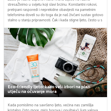
stresaŽivimo u svijetu koji slavi brzinu. Konstantni rokovi,
pretrpani rasporedi i neprekidne obavijesti na pametnim
telefonima doveli su do toga da je naš živčani sustav gotovo
stalno u stanju pripravnosti. Čak i kada stigne ljeto, često u s
Eco-friendly ljeto: kako vaši izbori na plaži
utječu na očuvanje mora
Kada pomislimo na savršeno ljeto, većina nas zamišlja
kristalno čisto more, miris borova i opuštajući šum valova.