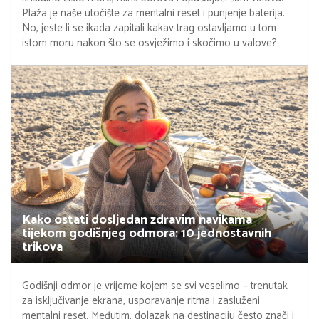
Plaža je naše utočište za mentalni reset i punjenje baterija.
No, jeste li se ikada zapitali kakav trag ostavljamo u tom
istom moru nakon što se osvježimo i skočimo u valove?
Kako ostati dosljedan zdravim navikama
tijekom godišnjeg odmora: 10 jednostavnih
trikova
Godišnji odmor je vrijeme kojem se svi veselimo – trenutak
za isključivanje ekrana, usporavanje ritma i zasluženi
mentalni reset. Međutim, dolazak na destinaciju često znači i