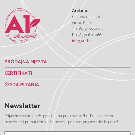
A1 d.o.o.
Ciottina ulica 26
51000 Rijeka
T. +385 91 4550 123
F. +385 51 614 066
info@a-1.hr
PRODAJNA MJESTA
CERTIFIKATI
ČESTA PITANJA
Newsletter
Prijavom ostvarite 10% popusta na prvu narudžbu. Prijavite se za
newsletter i primat ćete naše novosti, ponude, promocijske kupone!