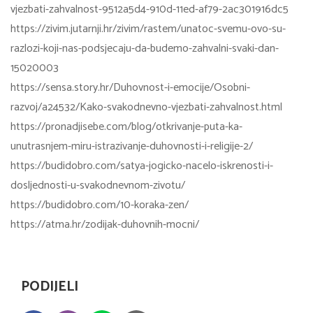
vjezbati-zahvalnost-9512a5d4-910d-11ed-af79-2ac301916dc5
https://zivim.jutarnji.hr/zivim/rastem/unatoc-svemu-ovo-su-
razlozi-koji-nas-podsjecaju-da-budemo-zahvalni-svaki-dan-
15020003
https://sensa.story.hr/Duhovnost-i-emocije/Osobni-
razvoj/a24532/Kako-svakodnevno-vjezbati-zahvalnost.html
https://pronadjisebe.com/blog/otkrivanje-puta-ka-
unutrasnjem-miru-istrazivanje-duhovnosti-i-religije-2/
https://budidobro.com/satya-jogicko-nacelo-iskrenosti-i-
dosljednosti-u-svakodnevnom-zivotu/
https://budidobro.com/10-koraka-zen/
https://atma.hr/zodijak-duhovnih-mocni/
PODIJELI