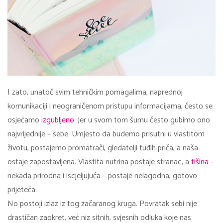
I zato, unatoč svim tehničkim pomagalima, naprednoj
komunikaciji i neograničenom pristupu informacijama, često se
osjećamo
izgubljeno.
Jer u svom tom šumu često gubimo ono
najvrijednije – sebe. Umjesto da budemo prisutni u vlastitom
životu, postajemo promatrači, gledatelji tuđih priča, a naša
ostaje zapostavljena. Vlastita nutrina postaje stranac, a
tišina
–
nekada prirodna i iscjeljujuća – postaje nelagodna, gotovo
prijeteća.
No postoji izlaz iz tog začaranog kruga. Povratak sebi nije
drastičan zaokret, već niz sitnih, svjesnih odluka koje nas