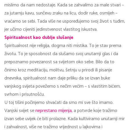
mislimo da nam nedostaje. Kada se zahvalimo za male stvari –
za jutarnju kavu, sunčevu zraku na licu, dodir ruke, osmijeh –
vraćamo se sebi. Tada više ne uspoređujemo svoj život s tuđim,
jer učimo cijeniti jedinstvenost vlastitog iskustva.
Spiritualnost kao dublje slušanje
Spiritualnost nije religija, dogma niti mistika. To je stav prema
životu. To je sposobnost da slušamo svoj unutarnji glas i da
prepoznamo povezanost sa svijetom oko sebe. Bilo da to
činimo kroz meditaciju, molitvu, šetnju u prirodi ili pisanje
dnevnika, spiritualnost nam daje priliku da se izvan buke
vanjskog svijeta povežemo s nečim većim – s vlastitim bićem,
svrhom i prisutnošću.
U toj tišini počinjemo shvaćati da smo mi sve što imamo.
Vanjski svijet se
neprestano mijenja,
a potvrde koje tražimo
izvan sebe uvijek će biti prolazne. Kada kultiviramo unutarnji mir
i zahvalnost, više ne tražimo vrijednost u lajkovima i