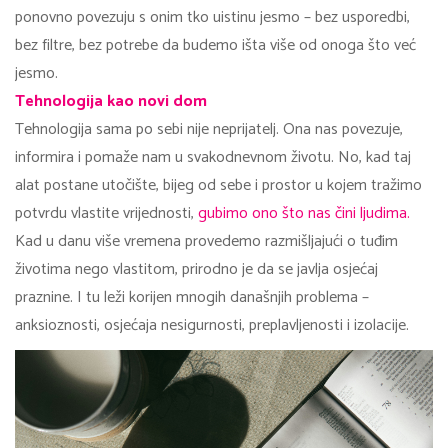
ponovno povezuju s onim tko uistinu jesmo – bez usporedbi,
bez filtre, bez potrebe da budemo išta više od onoga što već
jesmo.
Tehnologija kao novi dom
Tehnologija sama po sebi nije neprijatelj. Ona nas povezuje,
informira i pomaže nam u svakodnevnom životu. No, kad taj
alat postane utočište, bijeg od sebe i prostor u kojem tražimo
potvrdu vlastite vrijednosti,
gubimo ono što nas čini ljudima.
Kad u danu više vremena provedemo razmišljajući o tuđim
životima nego vlastitom, prirodno je da se javlja osjećaj
praznine. I tu leži korijen mnogih današnjih problema –
anksioznosti, osjećaja nesigurnosti, preplavljenosti i izolacije.