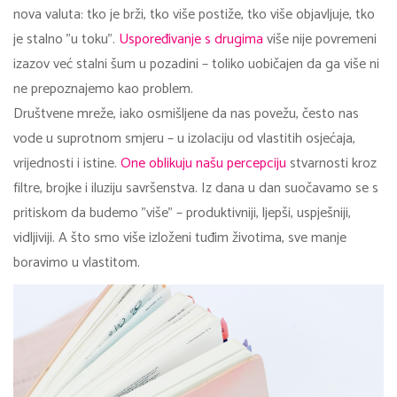
nova valuta: tko je brži, tko više postiže, tko više objavljuje, tko
je stalno "u toku".
Uspoređivanje s drugima
više nije povremeni
izazov već stalni šum u pozadini – toliko uobičajen da ga više ni
ne prepoznajemo kao problem.
Društvene mreže, iako osmišljene da nas povežu, često nas
vode u suprotnom smjeru – u izolaciju od vlastitih osjećaja,
vrijednosti i istine.
One oblikuju našu percepciju
stvarnosti kroz
filtre, brojke i iluziju savršenstva. Iz dana u dan suočavamo se s
pritiskom da budemo "više" – produktivniji, ljepši, uspješniji,
vidljiviji. A što smo više izloženi tuđim životima, sve manje
boravimo u vlastitom.