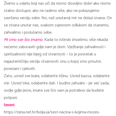
Živimo u svijetu koji nas uči da nismo dovoljno dobri ako nismo
stalno dostupni, ako ne radimo više, ako ne pokazujemo
savršenu verziju sebe. No, naš unutarnji mir ne dolazi izvana. On
se stvara unutar nas, svakom svjesnom odlukom da stanemo,
zahvalimo i poslušamo sebe.
Mi smo sve što imamo.
Kada to istinski shvatimo, više nikada
nećemo zaboraviti gdje nam je dom. Vježbanje zahvalnosti i
spiritualnosti nije bijeg od stvarnosti – to je povratak u
najautentičniju verziju stvarnosti: onu u kojoj smo prisutni,
povezani i cjeloviti.
Zato, usred sve buke, odaberite tišinu. Usred kaosa, odaberite
mir. Usred trke, odaberite dah. I budite zahvalni – jer već sada,
ovdje gdje jeste, imate sve što vam je potrebno da budete
potpuni.
Izvori:
https://zena.net.hr/bolja-ja/sest-nacina-s-kojima-mozes-