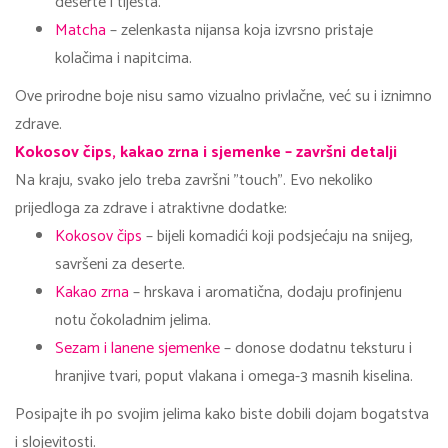
deserte i tijesta.
Matcha
– zelenkasta nijansa koja izvrsno pristaje
kolačima i napitcima.
Ove prirodne boje nisu samo vizualno privlačne, već su i iznimno
zdrave.
Kokosov čips, kakao zrna i sjemenke – završni detalji
Na kraju, svako jelo treba završni "touch". Evo nekoliko
prijedloga za zdrave i atraktivne dodatke:
Kokosov čips
– bijeli komadići koji podsjećaju na snijeg,
savršeni za deserte.
Kakao zrna
– hrskava i aromatična, dodaju profinjenu
notu čokoladnim jelima.
Sezam i lanene sjemenke
– donose dodatnu teksturu i
hranjive tvari, poput vlakana i omega-3 masnih kiselina.
Posipajte ih po svojim jelima kako biste dobili dojam bogatstva
i slojevitosti.