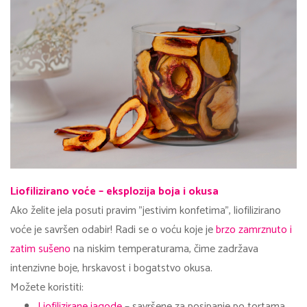
Liofilizirano voće – eksplozija boja i okusa
Ako želite jela posuti pravim "jestivim konfetima", liofilizirano
voće je savršen odabir! Radi se o voću koje je
brzo zamrznuto i
zatim sušeno
na niskim temperaturama, čime zadržava
intenzivne boje, hrskavost i bogatstvo okusa.
Možete koristiti:
Liofilizirane jagode
– savršene za posipanje po tortama,