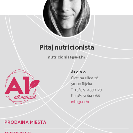
Pitaj nutricionista
nutricionist@a-1.hr
A1 d.o.o.
Ciottina ulica 26
51000 Rijeka
T. +385 91 4550 123
F. +385 51 614 066
info@a-1.hr
PRODAJNA MJESTA