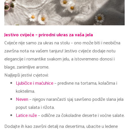
Jestivo cvijeće – prirodni ukras za vaša jela
Cvijeće nije samo za ukras na stolu – ono može biti i neobična
završna nota na vašem tanjuru! Jestivo cvijeće dodaje notu
elegancije i romantike svakom jelu, a istovremeno donosi i
blage, zanimljive arome.
Najljepši jestivi cvjetovi:
Ljubičice i maćuhice
– predivne na tortama, kolačima i
koktelima.
Neven
– njegov narančasti sjaj savršeno podiže slana jela
poput salata i rižota.
Latice ruže
– odlične za čokoladne deserte i voćne salate.
Dodajte ih kao završni detalj na desertima, ubacite u ledene