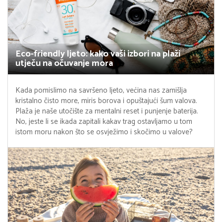
Eco-friendly ljeto: kako vaši izbori na plaži
utječu na očuvanje mora
Kada pomislimo na savršeno ljeto, većina nas zamišlja
kristalno čisto more, miris borova i opuštajući šum valova.
Plaža je naše utočište za mentalni reset i punjenje baterija.
No, jeste li se ikada zapitali kakav trag ostavljamo u tom
istom moru nakon što se osvježimo i skočimo u valove?