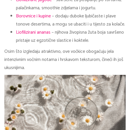
palačinkama, smoothie zdjelama i jogurtu.
Borovnice i kupine
– dodaju duboke ljubičaste i plave
tonove desertima, a mogu se ubaciti i u tijesto za kolače.
Liofilizirani ananas
– njihova živopisna žuta boja savršeno
pristaje uz egzotične slastice i koktele.
Osim što izgledaju atraktivno, ove voćkice obogaćuju jela
intenzivnim voćnim notama i hrskavom teksturom, čineći ih još
ukusnijima.