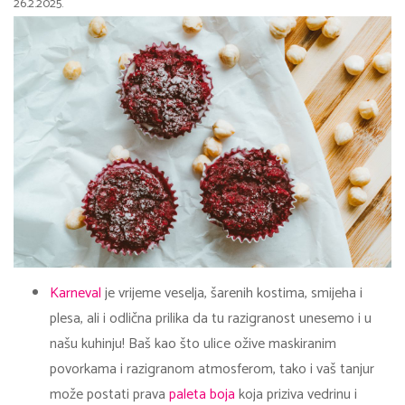
26.2.2025.
Karneval
je vrijeme veselja, šarenih kostima, smijeha i
plesa, ali i odlična prilika da tu razigranost unesemo i u
našu kuhinju! Baš kao što ulice ožive maskiranim
povorkama i razigranom atmosferom, tako i vaš tanjur
može postati prava
paleta boja
koja priziva vedrinu i