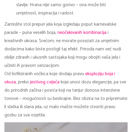
slavlje. Hrana nije samo gorivo – ona može biti
umjetnost, inspiracija i radost.
Zamislite stol prepun jela koja izgledaju poput karnevalske
parade – puna veselih boja,
neočekivanih kombinacija
i
kreativnih ukrasa. Srećom, ne morate posezati za umjetnim
dodacima kako biste postigli taj efekt. Priroda nam već nudi
obilje zdravih i ukusnih sastojaka koji mogu obojiti vaša jela i
učiniti ih pravom senzacijom.
Od liofiliziranih voćkica koje dodaju pravu
eksploziju boja i
okusa,
preko
jestivog cvijeća
koje unosi dozu elegancije, pa sve
do prirodnih začina i povrća koji na tanjur donose intenzivne
tonove – mogućnosti su beskrajne. Bez obzira na to pripremate
li slatka ili slana jela, uz malo mašte možete stvoriti pravu
gozbu za sva osjetila.