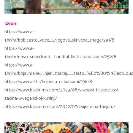
Izvori:
https://www.a-
1.hr/hr/bobicasto_voce_i_njegova_skrivena_snaga/291/8
https://www.a-
1.hr/hr/novo_superfood__handful_liofilizirano_voce/252/8
https://www.a-
1.hr/hr/boja_hrane_i_njen_znacaj___zasto_%E2%80%9Ejesti
https://www.a-1.hr/hr/prica_o_kurkumi/196/8
https://www.bakin-mix.com/2023/08/vaznost-i-ljekovitost-
zacina-u-veganskoj-kuhinji/
https://www.bakin-mix.com/2022/07/cvijece-na-tanjuru/