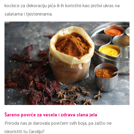
kockice za dekoraciju pića ili ih koristite kao jestivi ukras na
salatama i tjesteninama.
Šareno povrće za vesela i zdrava slana jela
Priroda nas je darovala povrćem svih boja, pa zašto ne
iskoristiti tu čaroliju?