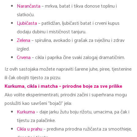
Narančasta
– mrkva, batat i tikva donose toplinu i
slatkoću.
Ljubičasta
– patlidžan, ljubičasti batat i crveni kupus
dodaju dubinu i mističnost tanjuru.
Zelena
– spirulina, avokado i grašak za svježinu i zdrav
izgled.
Crvena
– cikla i paprika čine svaki zalogaj dramatičnim.
Iz ovih sastojaka možete napraviti šarene juhe, piree, tjestenine
ili čak obojiti tijesto za pizzu.
Kurkuma, cikla i matcha – prirodne boje za sve prilike
Ako volite eksperimentirati, prirodni začini i superhrana mogu
poslužiti kao savršeni "bojači" jela:
Kurkuma
– daje jarku žutu boju rižotu, umacima, pa čak i
tijestu za palačinke.
Cikla u prahu
– predivna prirodna ružičasta za smoothieje,