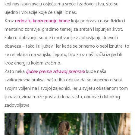
koji nas ispunjavaju osjećajima sreće i zadovoljstva, što su
ujedno i vibracije koje će sjajiti iz nas.
Kroz
redovitu konzumaciju hrane
koja podržava naše fizičko i
mentalno zdravlje, gradimo temelj za sretan i ispunjen život,
kako u dobivanju snage i motivacije z aobavljanje dnevnih
obaveza – tako i u ljubavi! Jer kada se brinemo o sebi iznutra, to
se reflektira i na vanjsku ljepotu, bilo kroz naš fizički izgled ili
kroz energiju kojom zračimo.
Zato neka
ljubav prema zdravoj prehrani
bude naša
svakodnevna praksa, naša tiha odluka da se brinemo o sebi,
svojim voljenima i svojoj zajednici. Jer u svijetu obasjanom tom
ljubavlju, zima može postati doba rasta, obnove i dubokog
zadovoljstva.