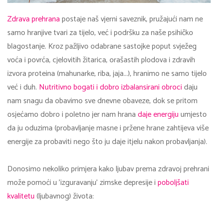
Zdrava prehrana
postaje naš vjerni saveznik, pružajući nam ne
samo hranjive tvari za tijelo, već i podršku za naše psihičko
blagostanje. Kroz pažljivo odabrane sastojke poput svježeg
voća i povrća, cjelovitih žitarica, orašastih plodova i zdravih
izvora proteina (mahunarke, riba, jaja...), hranimo ne samo tijelo
već i duh.
Nutritivno bogati i dobro izbalansirani obroci
daju
nam snagu da obavimo sve dnevne obaveze, dok se pritom
osjećamo dobro i poletno jer nam hrana
daje energiju
umjesto
da ju oduzima (probavljanje masne i pržene hrane zahtijeva više
energije za probaviti nego što ju daje itjelu nakon probavljanja).
Donosimo nekoliko primjera kako ljubav prema zdravoj prehrani
može pomoći u 'izguravanju' zimske depresije i
poboljšati
kvalitetu
(ljubavnog) života: