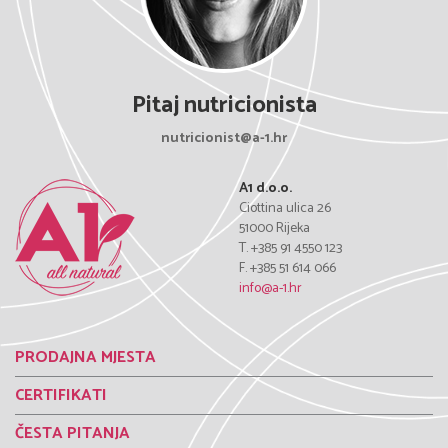
Pitaj nutricionista
nutricionist@a-1.hr
A1 d.o.o.
Ciottina ulica 26
51000 Rijeka
T. +385 91 4550 123
F. +385 51 614 066
info@a-1.hr
PRODAJNA MJESTA
CERTIFIKATI
ČESTA PITANJA