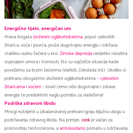
Energično tijelo, energičan um
Hrana bogata
složenim ugljikohidratima,
poput cjelovitih
žitarica, voća i povrća, pruža dugotrajnu energiju i održava
stabilnu razinu šećera u krvi.
Zimska depresija
nerijetko rezultira
osjećajem umora i tromosti, što su najčešće situacije kada
posežemo za brzim šećerima (slatkiši, čokolada itd.). Ukoliko si
prehranu obogatimo složenim ugljikohidratima –
cjelovitim
žitaricama i voćem
– imati ćemo više dugotrajne i zdrave
energije te preduhitriti naglu potrebu za slatkišima!
Podrška zdravom libidu
Mnogi nutrijenti u izbalansiranoj prehrani igraju ključnu ulogu u
podržavanju zdravog libida. Na primjer,
cink
je važan za
proizvodnju testosterona, a
antioksidansi
pomažu u održavanju