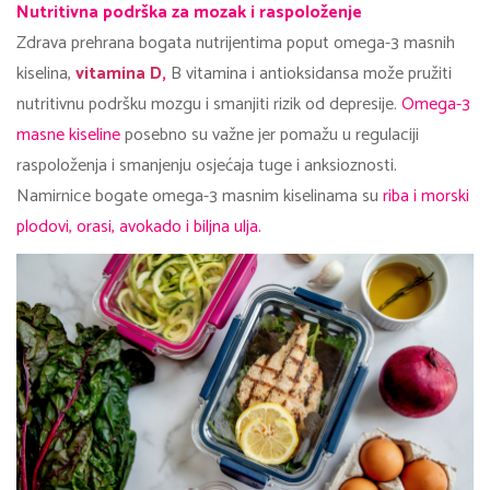
Nutritivna podrška za mozak i raspoloženje
Zdrava prehrana bogata nutrijentima poput omega-3 masnih
kiselina,
vitamina D
,
B vitamina i antioksidansa može pružiti
nutritivnu podršku mozgu i smanjiti rizik od depresije.
Omega-3
masne kiseline
posebno su važne jer pomažu u regulaciji
raspoloženja i smanjenju osjećaja tuge i anksioznosti.
Namirnice bogate omega-3 masnim kiselinama su
riba i morski
plodovi, orasi, avokado i biljna ulja.