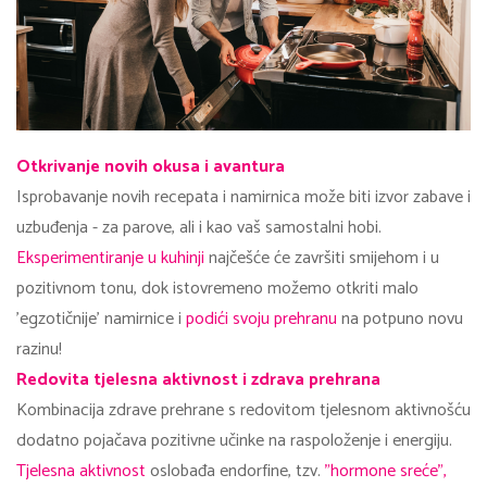
Otkrivanje novih okusa i avantura
Isprobavanje novih recepata i namirnica može biti izvor zabave i
uzbuđenja - za parove, ali i kao vaš samostalni hobi.
Eksperimentiranje u kuhinji
najčešće će završiti smijehom i u
pozitivnom tonu, dok istovremeno možemo otkriti malo
'egzotičnije' namirnice i
podići svoju prehranu
na potpuno novu
razinu!
Redovita tjelesna aktivnost i zdrava prehrana
Kombinacija zdrave prehrane s redovitom tjelesnom aktivnošću
dodatno pojačava pozitivne učinke na raspoloženje i energiju.
Tjelesna aktivnost
oslobađa endorfine, tzv.
"hormone sreće",