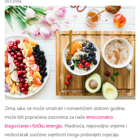
28.2.2024.
Zima, iako se može smatrati i romantičnim dobom godine,
može biti popraćena izazovima za naše
emocionalno
blagostanje i fizičku energiju.
Hladnoća, nepovoljno vrijeme i
nedostatak sunčeve svjetlosti mogu pridonijeti osjećaju