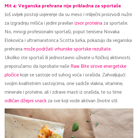
Mit 4: Veganska prehrana nije prikladna za sportaše
Još uvijek postoji uvjerenje da su meso i mliječni proizvodi nužni
za izgradnju mišića i jedini pravilan
izvor proteina
za sportaše.
No, mnogi profesionalni sportaši, poput tenisera Novaka
Đokovića i ultramaratonca Scotta Jurka, pokazuju da veganska
prehrana
može podržati vrhunske sportske rezultate.
Ukoliko ste sportaš ili jednostavno uživate u fizičkoj aktivnosti,
preporučamo da isprobate naše
Raw Bite sirove energetske
pločice
koje se sastoje od suhog voća i orašida. Zahvaljujući
svojim kvalitetnim sastojcima, one sadrže vlakna, vitamine,
minerale i proteine, ali i zdrave masti iz orašida, te su time
odličan džepni snack
za sve koji vode aktivan životni stil.