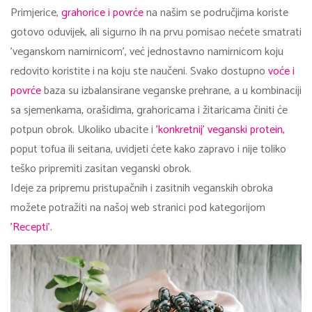
Primjerice,
grahorice i povrće
na našim se područjima koriste
gotovo oduvijek, ali sigurno ih na prvu pomisao nećete smatrati
'veganskom namirnicom', već jednostavno namirnicom koju
redovito koristite i na koju ste naučeni. Svako dostupno
voće i
povrće
baza su izbalansirane veganske prehrane, a u kombinaciji
sa sjemenkama, orašidima, grahoricama i žitaricama činiti će
potpun obrok. Ukoliko ubacite i
'konkretnij' veganski protein,
poput tofua ili seitana, uvidjeti ćete kako zapravo i nije toliko
teško pripremiti zasitan veganski obrok.
Ideje za pripremu pristupačnih i zasitnih veganskih obroka
možete potražiti na našoj web stranici pod kategorijom
'Recepti'.