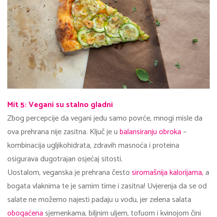
Mit 5: Vegani su stalno gladni
Zbog percepcije da vegani jedu samo povrće, mnogi misle da
ova prehrana nije zasitna. Ključ je u
balansiranju obroka
–
kombinacija ugljikohidrata, zdravih masnoća i proteina
osigurava dugotrajan osjećaj sitosti.
Uostalom, veganska je prehrana često
siromašnija kalorijama,
a
bogata vlaknima te je samim time i zasitna! Uvjerenja da se od
salate ne možemo najesti padaju u vodu, jer zelena salata
obogaćena
sjemenkama, biljnim uljem, tofuom i kvinojom čini