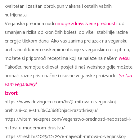
kvalitetan i zasitan obrok pun vlakana i ostalih važnih
nutrijenata.
Veganska prehrana nudi
mnoge zdravstvene prednosti,
od
smanjenja rizika od kroničnih bolesti do više i stabilnije razine
energije tijekom dana. Ako vas zanima prelazak na vegansku
prehranu ili barem epskerpimentiranje s veganskim receptima,
možete si pripomoći receptima koji se nalaze na našem
webu
.
Također, nemojte oklijevati posjetiti naš webshop gdje možete
pronaći razne pristupačne i ukusne veganske proizvode.
Sretan
vam veganuary!
Izvori:
https://www.drivingeco.com/hr/9-mitova-o-veganskoj-
prehrani-koje-stru%C4%8Dnjaci-razotkrivaju/
https://vitaminekspres.com/veganstvo-prednosti-nedostaci-i-
mitovi-u-modernom-drustvu/
https://fresh.hr/2015/12/29/8-najvecih-mitova-o-veganskoj-