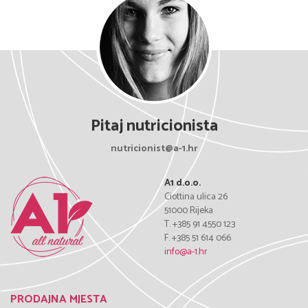
Pitaj nutricionista
nutricionist@a-1.hr
A1 d.o.o.
Ciottina ulica 26
51000 Rijeka
T. +385 91 4550 123
F. +385 51 614 066
info@a-1.hr
PRODAJNA MJESTA