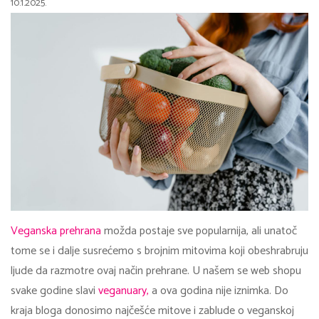
10.1.2025.
Veganska prehrana
možda postaje sve popularnija, ali unatoč
tome se i dalje susrećemo s brojnim mitovima koji obeshrabruju
ljude da razmotre ovaj način prehrane. U našem se web shopu
svake godine slavi
veganuary,
a ova godina nije iznimka. Do
kraja bloga donosimo najčešće mitove i zablude o veganskoj