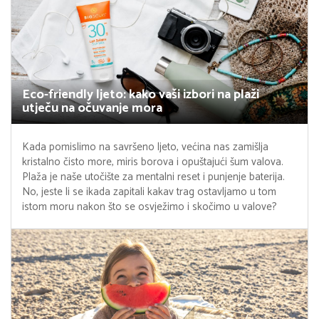
Eco-friendly ljeto: kako vaši izbori na plaži
utječu na očuvanje mora
Kada pomislimo na savršeno ljeto, većina nas zamišlja
kristalno čisto more, miris borova i opuštajući šum valova.
Plaža je naše utočište za mentalni reset i punjenje baterija.
No, jeste li se ikada zapitali kakav trag ostavljamo u tom
istom moru nakon što se osvježimo i skočimo u valove?