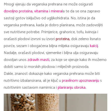
Mnogi vjeruju da veganska prehrana ne može osigurati
dovoljno proteina, vitamina i mineral
a te da se ona zapravo
sastoji gotov isključivo od ugljikohidrata. No, istina je da
veganska prehrana, kada je dobro planirana, može zadovoljiti
sve nutritivne potrebe. Primjerice, grahorice, tofu, kvinoja i
orašasti plodovi izvrsni su izvori
proteina,
dok zeleno lisnato
povrće, sezam i obogaćena biljna mlijeka osiguravaju
kalcij.
Nadalje, orašasti plodovi, sjemenke i biljna ulja osiguravaju
dovoljan unos
zdravih masti,
za koje se vjeruje kako ih možemo
dobiti samo iz morskih plodova i mliječnih proizvoda.
Dakle, znanost dokazuje kako veganska prehrana može biti
nutritivno izbalansirana, ali je ključ u
pravilnom upoznavanju
s
nutritivnim sastavom namirnica i
planiranju
obroka.