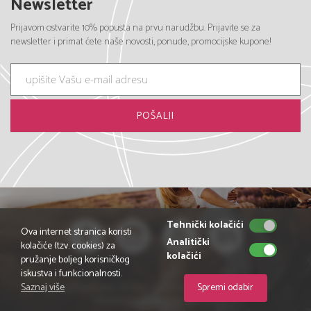
Newsletter
Prijavom ostvarite 10% popusta na prvu narudžbu. Prijavite se za
newsletter i primat ćete naše novosti, ponude, promocijske kupone!
Tehnički kolačići
Ova internet stranica koristi
Analitički
kolačiće (tzv. cookies) za
kolačići
pružanje boljeg korisničkog
iskustva i funkcionalnosti.
(c) Copyright 2026 |
A1 d.o.o.
Sva prava zadržana |
PRAVILA
Saznaj više
Spremi odabir
PRIVATNOSTI
|
web by NIVAGO