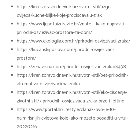
https://krenizdravo.dnevnik.hr/zivotni-stil/uzgoj-
cvijeca/kucne-biljke-koje-prociscavaju-zrak
https://www.ljepotaizdravlje.hr/znate-li-kako-napraviti-
prirodni-osvjezivac-prostora-za-dom/
https://www.ekologija.com.hr/prirodni-osvjezivaci-zraka/
https://kucanskiposlovi.com/prirodni-osvjezivac-
prostora/
https://zenavrsna.com/prirodni-osvjezivac-zraka/4498
https://krenizdravo.dnevnik.hr/zivotni-stil/pet-prirodnih-
alternativa-osvjezivacima-zraka
https://krenizdravo.dnevnik.hr/zivotni-stil/eko-ciscenje-
zivotni-stil/7-prirodnih-osvjezivaca-zraka-brzo-i-jeftino
https://www.tportal.hr/lifestyle/clanak/ovo-je-10-
najmirisnijih-cvjetova-koje-lako-mozete-posaditi-u-vrtu-
20220216