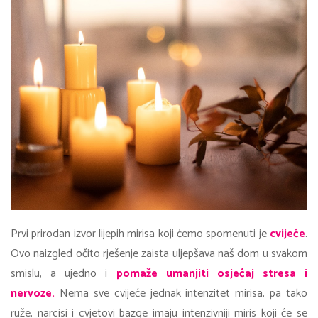
Prvi prirodan izvor lijepih mirisa koji ćemo spomenuti je
cvijeće
.
Ovo naizgled očito rješenje zaista uljepšava naš dom u svakom
smislu, a ujedno i
pomaže umanjiti osjećaj stresa i
nervoze.
Nema sve cvijeće jednak intenzitet mirisa, pa tako
ruže, narcisi i cvjetovi bazge imaju intenzivniji miris koji će se