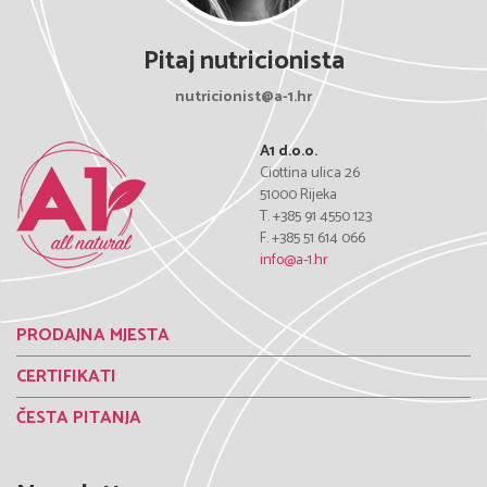
Pitaj nutricionista
nutricionist@a-1.hr
A1 d.o.o.
Ciottina ulica 26
51000 Rijeka
T. +385 91 4550 123
F. +385 51 614 066
info@a-1.hr
PRODAJNA MJESTA
CERTIFIKATI
ČESTA PITANJA