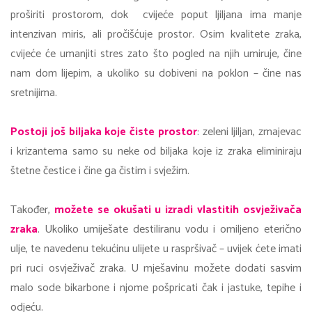
proširiti prostorom, dok cvijeće poput ljiljana ima manje
intenzivan miris, ali pročišćuje prostor. Osim kvalitete zraka,
cvijeće će umanjiti stres zato što pogled na njih umiruje, čine
nam dom lijepim, a ukoliko su dobiveni na poklon – čine nas
sretnijima.
Postoji još biljaka koje čiste prostor
: zeleni ljiljan, zmajevac
i krizantema samo su neke od biljaka koje iz zraka eliminiraju
štetne čestice i čine ga čistim i svježim.
Također,
možete se okušati u izradi vlastitih osvježivača
zraka
. Ukoliko umiješate destiliranu vodu i omiljeno eterično
ulje, te navedenu tekućinu ulijete u raspršivač – uvijek ćete imati
pri ruci osvježivač zraka. U mješavinu možete dodati sasvim
malo sode bikarbone i njome pošpricati čak i jastuke, tepihe i
odjeću.