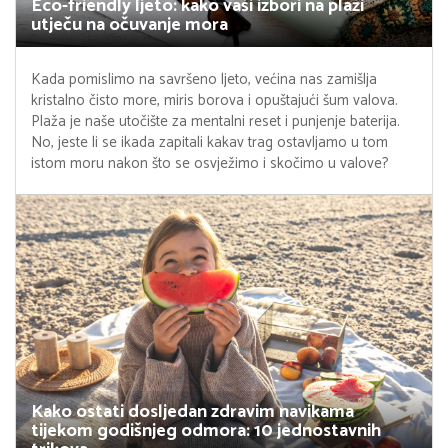
Eco-friendly ljeto: kako vaši izbori na plaži
utječu na očuvanje mora
Kada pomislimo na savršeno ljeto, većina nas zamišlja
kristalno čisto more, miris borova i opuštajući šum valova.
Plaža je naše utočište za mentalni reset i punjenje baterija.
No, jeste li se ikada zapitali kakav trag ostavljamo u tom
istom moru nakon što se osvježimo i skočimo u valove?
Kako ostati dosljedan zdravim navikama
tijekom godišnjeg odmora: 10 jednostavnih