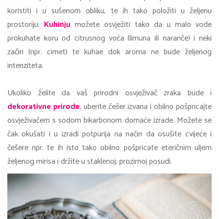
koristiti i u sušenom obliku, te ih tako položiti u željenu
prostoriju.
Kuhinju
možete osvježiti tako da u malo vode
prokuhate koru od citrusnog voća (limuna ili naranče) i neki
začin (npr. cimet) te kuhae dok aroma ne bude željenog
intenziteta.
Ukoliko želite da vaš prirodni osvježivač zraka bude i
dekorativne prirode
, uberite češer izvana i obilno pošpricajte
osvježivačem s sodom bikarbonom domaće izrade. Možete se
čak okušati i u izradi potpurija na način da osušite cvijeće i
češere npr. te ih isto tako obilno pošpricate eteričnim uljem
željenog mirisa i držite u staklenoj, prozirnoj posudi.